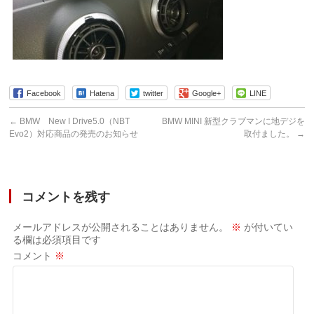
Facebook
Hatena
twitter
Google+
LINE
←
BMW New I Drive5.0（NBT
BMW MINI 新型クラブマンに地デジを
Evo2）対応商品の発売のお知らせ
取付ました。
→
コメントを残す
メールアドレスが公開されることはありません。
※
が付いてい
る欄は必須項目です
コメント
※