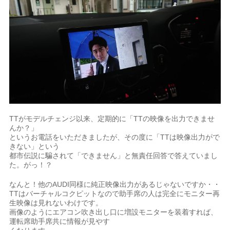
TTがモデルチェンジ以来、定期的に「TTの映像を出力できませ
んか？」
というお電話をいただきましたが、その度に「TTは映像出力がで
きない」という
都市伝説に騙されて「できません」と無責任回答で答えていまし
た。がっ！？
なんと！他のAUDI同様に純正映像出力があるじゃないですか・・
TTはバーチャルコクピットなので助手席の人は完全にモニター再
生映像は見れないわけです。
画像のようにエアコン吹き出し口に増設モニターを装着すれば、
運転席助手席共に情報が見やす