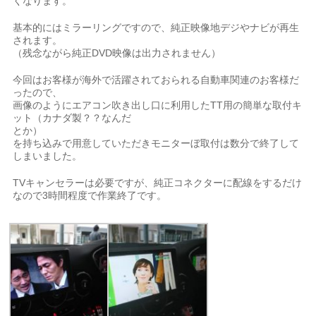
くなります。
基本的にはミラーリングですので、純正映像地デジやナビが再生
されます。
（残念ながら純正DVD映像は出力されません）
今回はお客様が海外で活躍されておられる自動車関連のお客様だ
ったので、
画像のようにエアコン吹き出し口に利用したTT用の簡単な取付キ
ット（カナダ製？？なんだ
とか）
を持ち込みで用意していただきモニターぼ取付は数分で終了して
しまいました。
TVキャンセラーは必要ですが、純正コネクターに配線をするだけ
なので3時間程度で作業終了です。