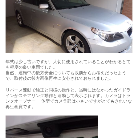
年式は少し古いですが、大切に使用されていることがわかるとて
も程度の良い車両でした。
当然、運転中の後方安全についても以前からお考えだったよう
で、取付後の後方画像再生に安心されておられました。
リバース連動で純正と同様の操作と、当時にはなかったガイドラ
インがステアリング動作と連動して表示されます。カメラはトラ
ンクオープナー 一体型でカメラ部は小さいですがとてもきれいな
再生画質です。