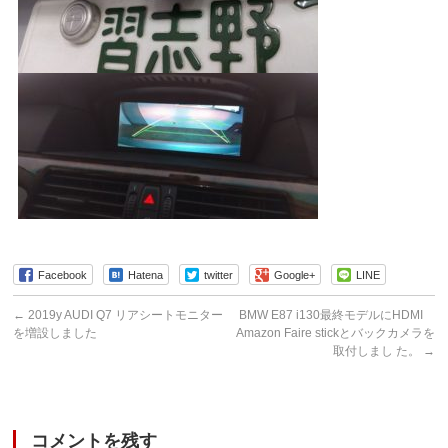
Facebook
Hatena
twitter
Google+
LINE
←
2019y AUDI Q7 リアシートモニター
BMW E87 i130最終モデルにHDMI
を増設しました
Amazon Faire stickとバックカメラを
取付しまし た。
→
コメントを残す