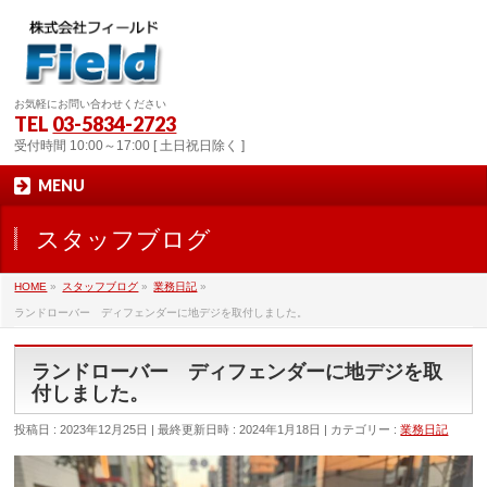
お気軽にお問い合わせください
TEL
03-5834-2723
受付時間 10:00～17:00 [ 土日祝日除く ]
MENU
スタッフブログ
HOME
»
スタッフブログ
»
業務日記
»
ランドローバー ディフェンダーに地デジを取付しました。
ランドローバー ディフェンダーに地デジを取
付しました。
投稿日 : 2023年12月25日
最終更新日時 : 2024年1月18日
カテゴリー :
業務日記