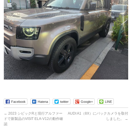
Facebook
Hatena
twitter
Google+
LINE
←
2023 シビックRと現行アルファー
AUDI A1（8X）にバックカメラを取付
ドで新製品のVISIT ELA-V12の動作確
しました。
→
認