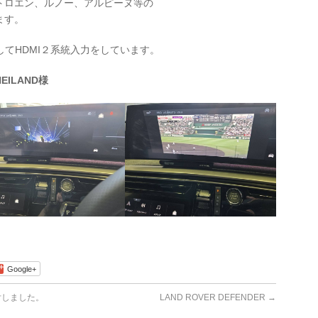
トロエン、ルノー、アルピーヌ等の
ます。
用してHDMI２系統入力をしています。
ILAND様
Google+
付しました。
LAND ROVER DEFENDER
→