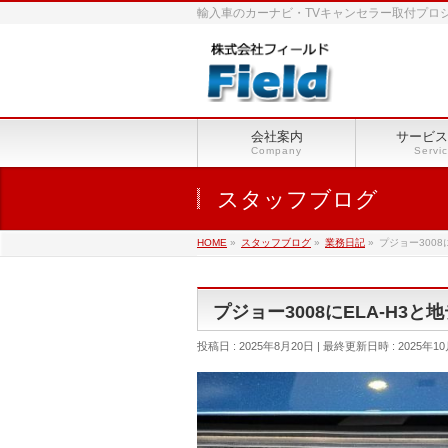
輸入車のカーナビ・TVキャンセラー取付プロ
会社案内
サービス
Company
Servi
スタッフブログ
HOME
»
スタッフブログ
»
業務日記
»
プジョー3008
プジョー3008にELA-H3
投稿日 : 2025年8月20日
最終更新日時 : 2025年10