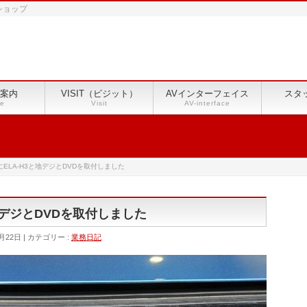
ショップ
案内
VISIT（ビジット）
AVインターフェイス
スタ
ce
Visit
AV-interface
にELA-H3と地デジとDVDを取付しました
と地デジとDVDを取付しました
月22日
カテゴリー :
業務日記